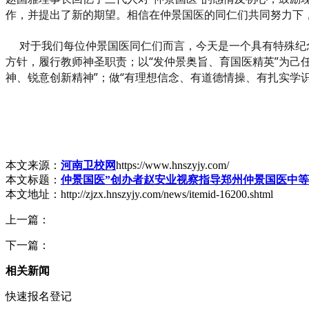
作，并提出了新的期望。相信在仲景国医的同仁们共同努力下
对于我们每位仲景国医同仁们而言，今天是一个具有特殊纪念
方针，履行教师神圣职责；以“发仲景奥旨、育国医精英”为己
神、锐意创新精神”；做“有理想信念、有道德情操、有扎实学
本文来源：
河南卫校网
https://www.hnszyjy.com/
本文标题：
仲景国医”创办者赵安业视察指导郑州仲景国医中
本文地址：http://zjzx.hnszyjy.com/news/itemid-16200.shtml
上一篇：
下一篇：
相关新闻
快速报名登记