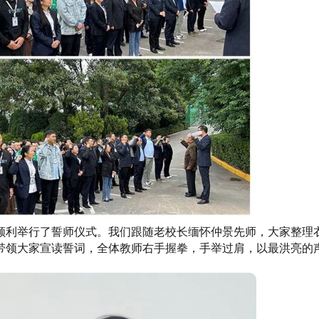
顺利举行了誓师仪式。我们跟随老校长缅怀仲景先师，大家整理
带领大家宣读誓词，全体教师右手握拳，手举过肩，以最洪亮的