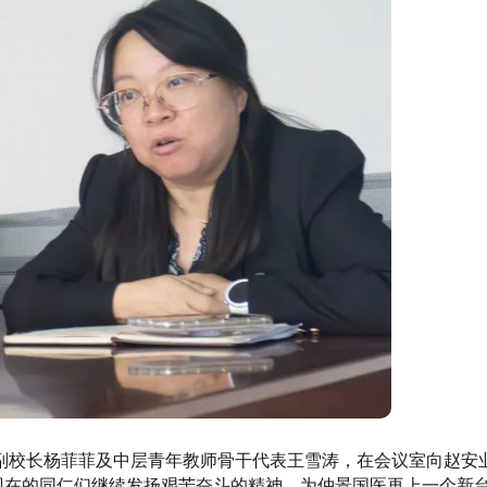
副校长杨菲菲及中层青年教师骨干代表王雪涛，在会议室向赵安
励现在的同仁们继续发扬艰苦奋斗的精神，为仲景国医再上一个新