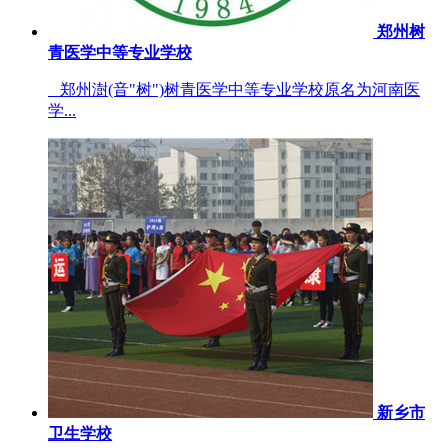
郑州树
青医学中等专业学校
郑州澍(音"树")树青医学中等专业学校原名为河南医
学...
新乡市
卫生学校