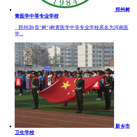
郑州树
青医学中等专业学校
郑州澍(音"树")树青医学中等专业学校原名为河南医
学...
新乡市
卫生学校