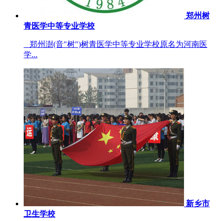
郑州树
青医学中等专业学校
郑州澍(音"树")树青医学中等专业学校原名为河南医
学...
新乡市
卫生学校